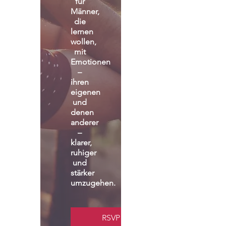
für 
Männer, 
die 
lernen 
wollen, 
mit 
Emotionen 
– 
ihren 
eigenen 
und 
denen 
anderer 
– 
klarer, 
ruhiger 
und 
stärker 
umzugehen.
RSVP