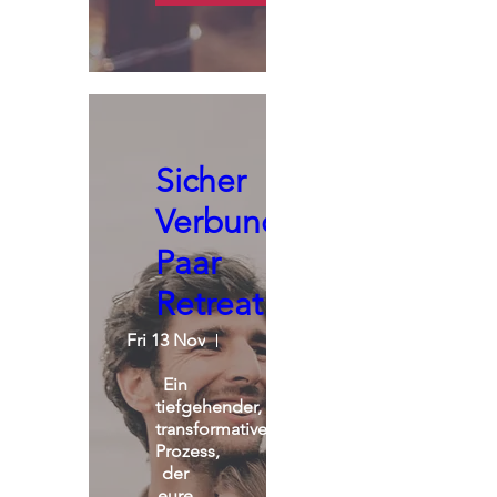
Sicher
Verbunden:
Paar
Retreat
Fri 13 Nov
St. Michael Alpin Retreat
Ein 
tiefgehender, 
transformativer 
Prozess, 
der 
eure 