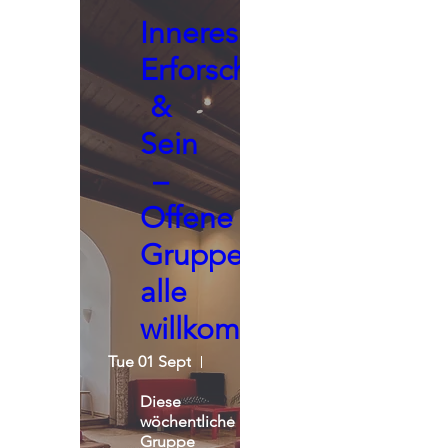
Inneres
Erforschen
&
Sein
–
Offene
Gruppe,
alle
willkommen
Tue 01 Sept
Seminarraum - Praxisgemeinscha
Diese 
wöchentliche 
Gruppe 