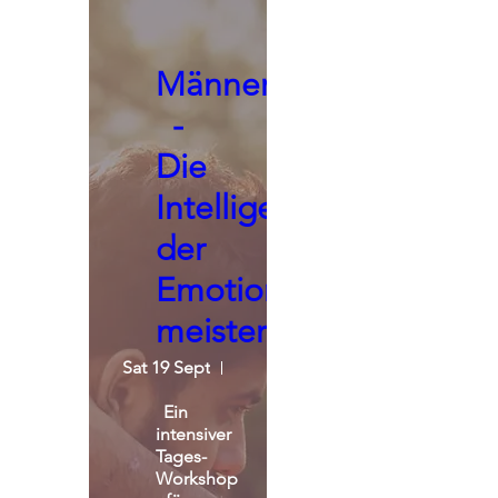
Männerseminar
-
Die
Intelligenz
der
Emotionen
meistern
Sat 19 Sept
St. Michael Alpin Retreat
Ein 
intensiver 
Tages-
Workshop 