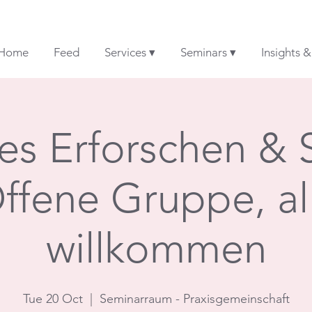
Home
Feed
Services ▾
Seminars ▾
Insights 
es Erforschen & 
ffene Gruppe, al
willkommen
Tue 20 Oct
  |  
Seminarraum - Praxisgemeinschaft