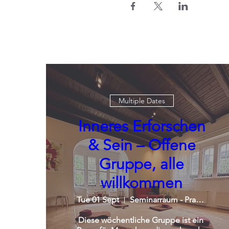
Multiple Dates
Inneres Erforschen
& Sein – Offene
Gruppe, alle
willkommen
Tue 01 Sept
Seminarraum - Praxisgemeinschaft
Diese wöchentliche Gruppe ist ein 