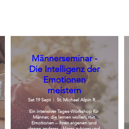
Männerseminar -
Die Intelligenz der
Emotionen
meistern
Sat 19 Sept
St. Michael Alpin Retreat
Ein intensiver Tages-Workshop für 
Männer, die lernen wollen, mit 
Emotionen – ihren eigenen und 
denen anderer – klarer, ruhiger und 