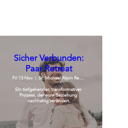
Sicher Verbunden:
Paar Retreat
Fri 13 Nov
St. Michael Alpin Retreat
Ein tiefgehender, transformativer 
Prozess, der eure Beziehung 
nachhaltig verändert.