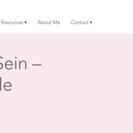
& Resources ▾
About Me
Contact ▾
Sein –
le