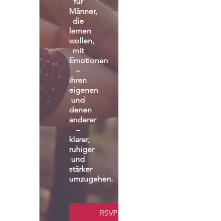
für 
Männer, 
die 
lernen 
wollen, 
mit 
Emotionen 
– 
ihren 
eigenen 
und 
denen 
anderer 
– 
klarer, 
ruhiger 
und 
stärker 
umzugehen.
RSVP