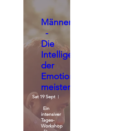
Männerseminar
-
Die
Intelligenz
der
Emotionen
meistern
Sat 19 Sept
St. Michael Alpin Retreat
Ein 
intensiver 
Tages-
Workshop 