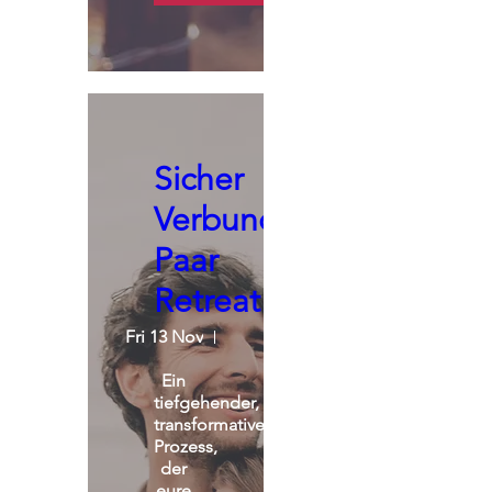
Sicher
Verbunden:
Paar
Retreat
Fri 13 Nov
St. Michael Alpin Retreat
Ein 
tiefgehender, 
transformativer 
Prozess, 
der 
eure 