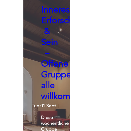
Inneres
Erforschen
&
Sein
–
Offene
Gruppe,
alle
willkommen
Tue 01 Sept
Seminarraum - Praxisgemeinscha
Diese 
wöchentliche 
Gruppe 