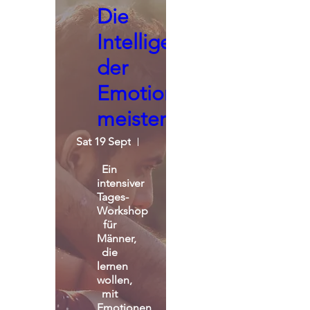
Die
Intelligenz
der
Emotionen
meistern
Sat 19 Sept
St. Michael Alpin Retreat
Ein 
intensiver 
Tages-
Workshop 
für 
Männer, 
die 
lernen 
wollen, 
mit 
Emotionen 