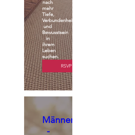
nach 
mehr 
Tiefe, 
Verbundenheit 
und 
Bewusstsein 
in 
ihrem 
Leben 
suchen.
RSVP
Männerseminar
-