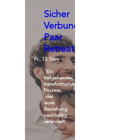
Sicher
Verbunden:
Paar
Retreat
Fr., 13. Nov.
St. Michael Alpin Retreat
Ein 
tiefgehender, 
transformativer 
Prozess, 
der 
eure 
Beziehung 
nachhaltig 
verändert.