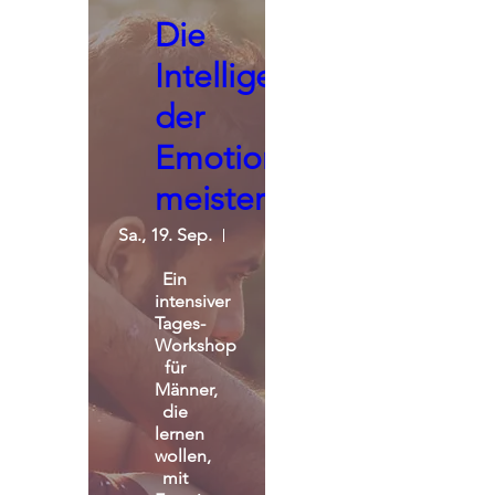
Die
Intelligenz
der
Emotionen
meistern
Sa., 19. Sep.
St. Michael Alpin Retreat
Ein 
intensiver 
Tages-
Workshop 
für 
Männer, 
die 
lernen 
wollen, 
mit 