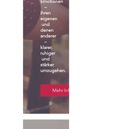
Emotionen 
– 
ihren 
eigenen 
und 
denen 
anderer 
– 
klarer, 
ruhiger 
und 
stärker 
umzugehen.
Mehr Infos