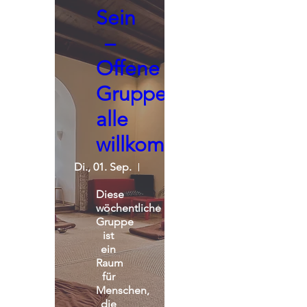
Sein
–
Offene
Gruppe,
alle
willkommen
Di., 01. Sep.
Seminarraum - Praxisgemeinscha
Diese 
wöchentliche 
Gruppe 
ist 
ein 
Raum 
für 
Menschen, 
die 