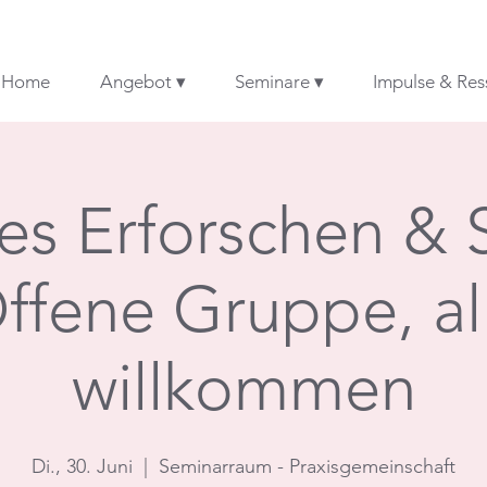
Home
Angebot ▾
Seminare ▾
Impulse & Res
es Erforschen & 
ffene Gruppe, al
willkommen
Di., 30. Juni
  |  
Seminarraum - Praxisgemeinschaft