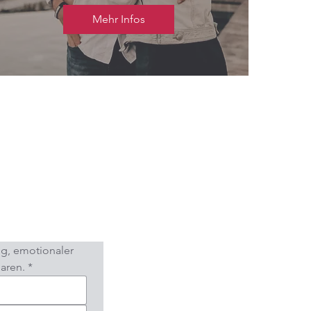
Mehr Infos
g, emotionaler 
aren.
*