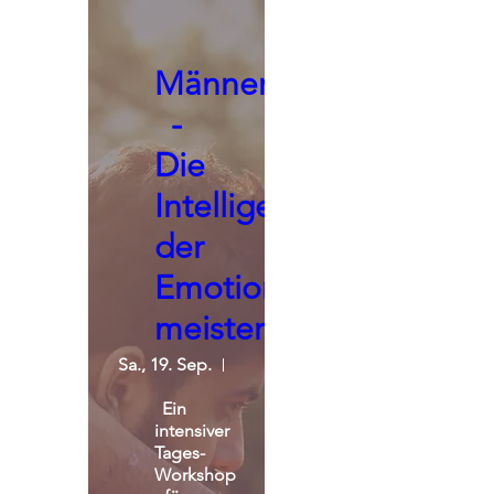
Männerseminar
-
Die
Intelligenz
der
Emotionen
meistern
Sa., 19. Sep.
St. Michael Alpin Retreat
Ein 
intensiver 
Tages-
Workshop 