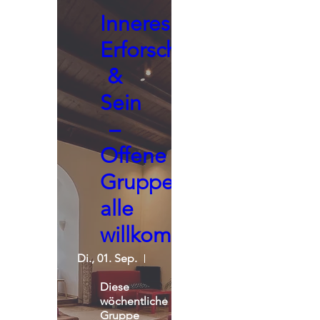
Inneres
Erforschen
&
Sein
–
Offene
Gruppe,
alle
willkommen
Di., 01. Sep.
Seminarraum - Praxisgemeinscha
Diese 
wöchentliche 
Gruppe 