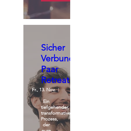
Sicher
Verbunden:
Paar
Retreat
Fr., 13. Nov.
St. Michael Alpin Retreat
Ein 
tiefgehender, 
transformativer 
Prozess, 
der 
eure 