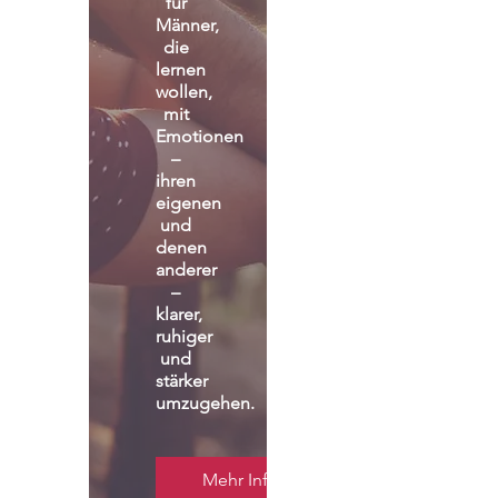
für 
Männer, 
die 
lernen 
wollen, 
mit 
Emotionen 
– 
ihren 
eigenen 
und 
denen 
anderer 
– 
klarer, 
ruhiger 
und 
stärker 
umzugehen.
Mehr Infos