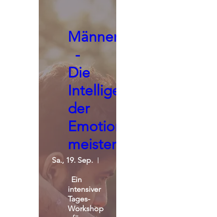
Männerseminar
-
Die
Intelligenz
der
Emotionen
meistern
Sa., 19. Sep.
St. Michael Alpin Retreat
Ein 
intensiver 
Tages-
Workshop 