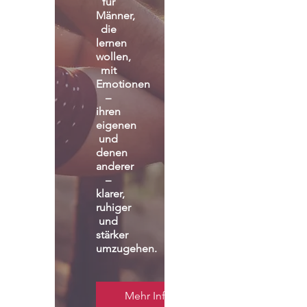
für 
Männer, 
die 
lernen 
wollen, 
mit 
Emotionen 
– 
ihren 
eigenen 
und 
denen 
anderer 
– 
klarer, 
ruhiger 
und 
stärker 
umzugehen.
Mehr Infos