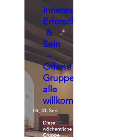
Inneres
Erforschen
&
Sein
–
Offene
Gruppe,
alle
willkommen
Di., 01. Sep.
Seminarraum - Praxisgemeinscha
Diese 
wöchentliche 
Gruppe 