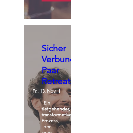
Sicher
Verbunden:
Paar
Retreat
Fr., 13. Nov.
St. Michael Alpin Retreat
Ein 
tiefgehender, 
transformativer 
Prozess, 
der 
eure 