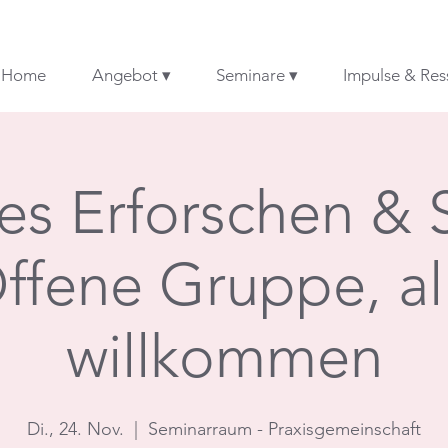
Home
Angebot ▾
Seminare ▾
Impulse & Res
es Erforschen & 
ffene Gruppe, al
willkommen
Di., 24. Nov.
  |  
Seminarraum - Praxisgemeinschaft