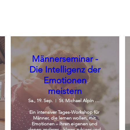
Männerseminar -
Die Intelligenz der
Emotionen
meistern
Sa., 19. Sep.
St. Michael Alpin Retreat
Ein intensiver Tages-Workshop für 
Männer, die lernen wollen, mit 
Emotionen – ihren eigenen und 
denen anderer – klarer, ruhiger und 