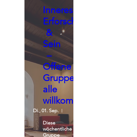
Inneres
Erforschen
&
Sein
–
Offene
Gruppe,
alle
willkommen
Di., 01. Sep.
Seminarraum - Praxisgemeinscha
Diese 
wöchentliche 
Gruppe 