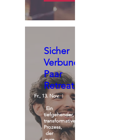
Sicher
Verbunden:
Paar
Retreat
Fr., 13. Nov.
St. Michael Alpin Retreat
Ein 
tiefgehender, 
transformativer 
Prozess, 
der 
eure 