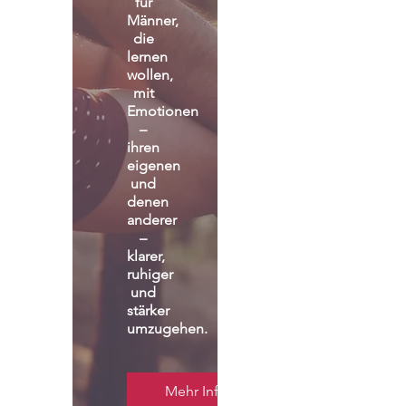
für 
Männer, 
die 
lernen 
wollen, 
mit 
Emotionen 
– 
ihren 
eigenen 
und 
denen 
anderer 
– 
klarer, 
ruhiger 
und 
stärker 
umzugehen.
Mehr Infos