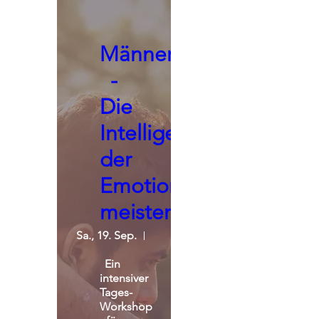
Männerseminar
-
Die
Intelligenz
der
Emotionen
meistern
Sa., 19. Sep.
St. Michael Alpin Retreat
Ein 
intensiver 
Tages-
Workshop 