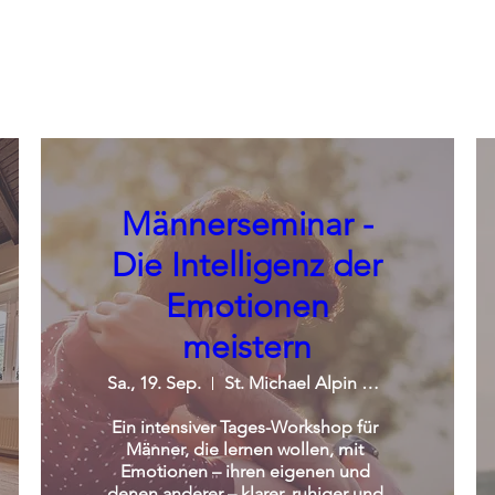
Männerseminar -
Die Intelligenz der
Emotionen
meistern
Sa., 19. Sep.
St. Michael Alpin Retreat
Ein intensiver Tages-Workshop für 
Männer, die lernen wollen, mit 
Emotionen – ihren eigenen und 
denen anderer – klarer, ruhiger und 