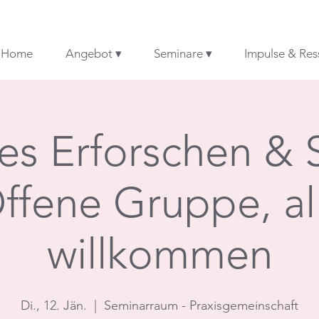
Home
Angebot ▾
Seminare ▾
Impulse & Res
es Erforschen & 
ffene Gruppe, al
willkommen
Di., 12. Jän.
  |  
Seminarraum - Praxisgemeinschaft