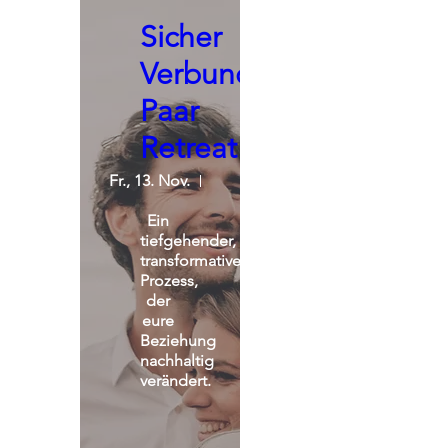
Sicher
Verbunden:
Paar
Retreat
Fr., 13. Nov.
St. Michael Alpin Retreat
Ein 
tiefgehender, 
transformativer 
Prozess, 
der 
eure 
Beziehung 
nachhaltig 
verändert.