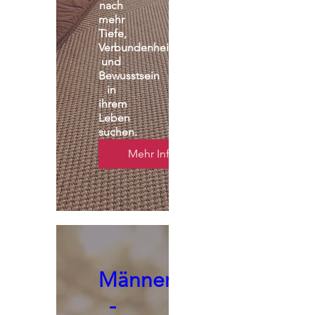
nach 
mehr 
Tiefe, 
Verbundenheit 
und 
Bewusstsein 
in 
ihrem 
Leben 
suchen.
Mehr Infos
Männerseminar
-