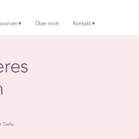
sourcen ▾
Über mich
Kontakt ▾
eres
n
 Tiefe,