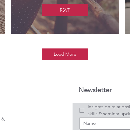
RSVP
Load More
Newsletter
Insights on relations
skills & seminar upd
 6,