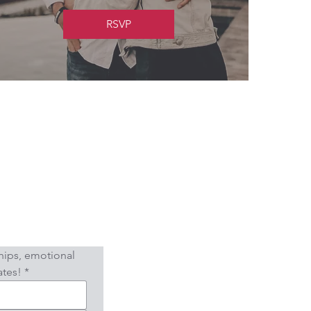
RSVP
hips, emotional 
ates!
*