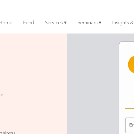
Home
Feed
Services ▾
Seminars ▾
Insights 
n:
naires)