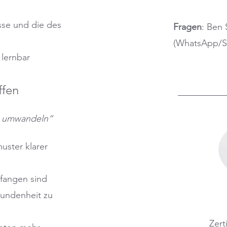
sse und die des
Fragen
: Ben 
(WhatsApp/
 lernbar
ffen
it umwandeln“
uster klarer
efangen sind
bundenheit zu
Zert