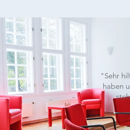
"Sehr hi
haben un
ste