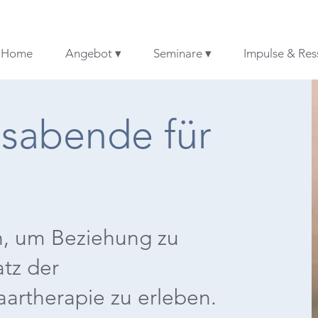
Home
Angebot ▾
Seminare ▾
Impulse & Res
lsabende für
n, um Beziehung zu
tz der
artherapie zu erleben.