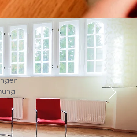
ungen
ehung
"