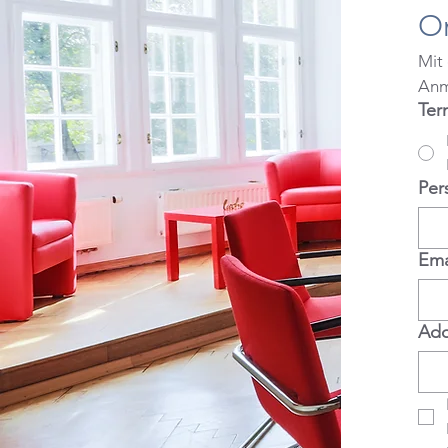
O
Mit
Anm
Ter
Per
Ema
Add