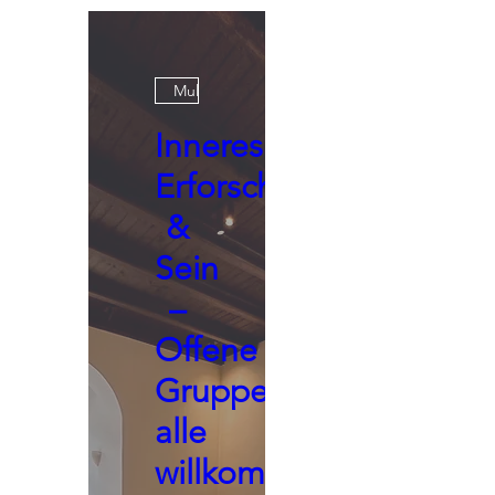
Multiple Dates
Inneres
Erforschen
&
Sein
–
Offene
Gruppe,
alle
willkommen