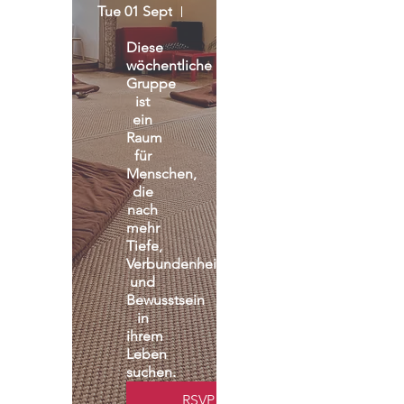
Tue 01 Sept
Seminarraum - Praxisgemeinscha
Diese 
wöchentliche 
Gruppe 
ist 
ein 
Raum 
für 
Menschen, 
die 
nach 
mehr 
Tiefe, 
Verbundenheit 
und 
Bewusstsein 
in 
ihrem 
Leben 
suchen.
RSVP