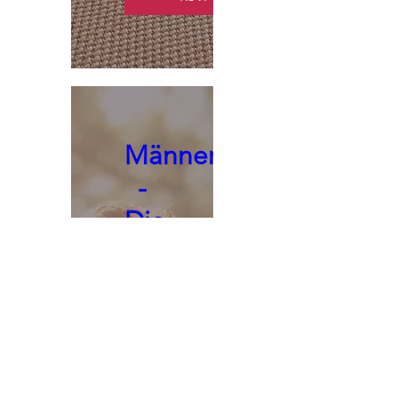
Männerseminar
-
Die
Intelligenz
der
Emotionen
meistern
Sat 19 Sept
St. Michael Alpin Retreat