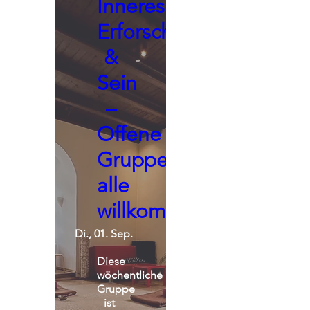
Inneres
Erforschen
&
Sein
–
Offene
Gruppe,
alle
willkommen
Di., 01. Sep.
Seminarraum - Praxisgemeinscha
Diese 
wöchentliche 