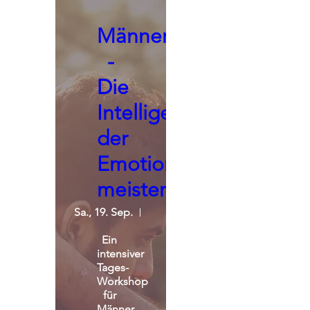
Männerseminar
-
Die
Intelligenz
der
Emotionen
meistern
Sa., 19. Sep.
St. Michael Alpin Retreat
Ein 
intensiver 
Tages-
Workshop 