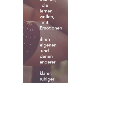
für 
Männer, 
die 
lernen 
wollen, 
mit 
Emotionen 
– 
ihren 
eigenen 
und 
denen 
anderer 
– 
klarer, 
ruhiger 
und 
stärker 
umzugehen.
Mehr Infos