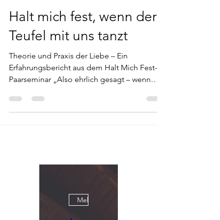
Beziehung & Partnerschaft
Halt mich fest, wenn der
Teufel mit uns tanzt
Theorie und Praxis der Liebe – Ein
Erfahrungsbericht aus dem Halt Mich Fest-
Paarseminar „Also ehrlich gesagt – wenn
meine Frau mich nicht gezwungen hätte, hier
zu sein, würde ich sowas wie das hier nie
machen!“, öffnet Paul*, ein kräftig gebauter
Oberländer die Vorstellungsrunde. Mit
gekreuzten Armen lehnt er sich in seinem
Stuhl zurück und schaut in die Runde. „Aber
ich habe was Blödes gemacht. Ich liebe sie
und habe mich entschuldigt. Aber ich
möchte, dass sie das jetzt end
Mehrere Termine